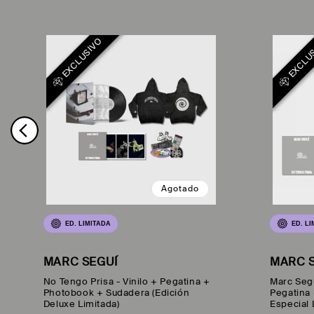
EXCLUSIVO
EXCLU
Agotado
ED. LIMITADA
ED. L
MARC SEGUÍ
MARC 
No Tengo Prisa - Vinilo + Pegatina +
Marc Segu
Photobook + Sudadera (Edición
Pegatina
Deluxe Limitada)
Especial 