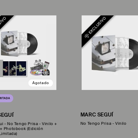
SIVO
EXCLUSIVO
Agotado
IMITADA
MARC SEGUÍ
SEGUÍ
No Tengo Prisa - Vinilo
i - No Tengo Prisa - Vinilo +
 + Photobook (Edición
Limitada)