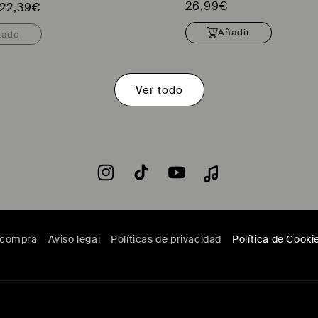
Precio
26,99€
Precio
22,39€
habitual
l
de
Añadir
tado
oferta
Ver todo
Instagram
TikTok
YouTube
y compra
Aviso legal
Políticas de privacidad
Política de Cooki