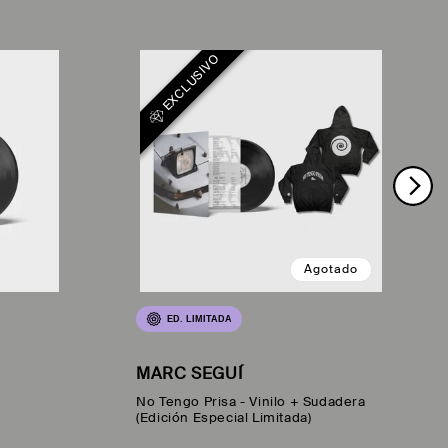
EXCLUSIVO
Agotado
ED. LIMITADA
MARC SEGUÍ
No Tengo Prisa - Vinilo + Sudadera
(Edición Especial Limitada)