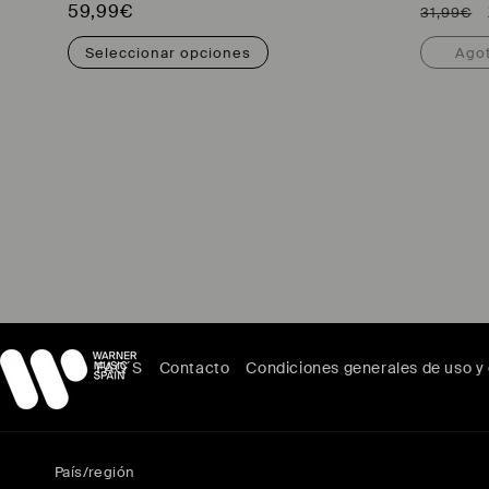
Precio
59,99€
Precio
31,99€
habitual
habitua
Seleccionar opciones
Ago
FAQ´S
Contacto
Condiciones generales de uso 
País/región