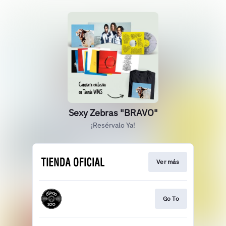
Sexy Zebras "BRAVO"
¡Resérvalo Ya!
Ver más
Go To