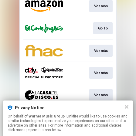
Ver más
Go To
Ver más
Ver más
Ver más
Privacy Notice
On behalf of
Warner Music Group
, Linkfire would like to use cookies and
Ver más
similar technologies to personalize your experiences on our sites and to
advertise on other sites. For more information and additional choices
click manage permissions below.
This page may contain affiliate links.